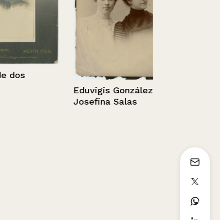
Chile, Santi
Mapocho
1936 - 1952
os
Eduvigis González y
Josefina Salas