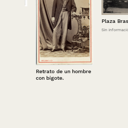
 Club
nes.
Plaza Brasil
Sin información
Retrato de un hombre
con bigote.