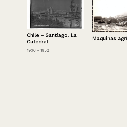
Chile – Santiago, La
Maquinas agríc
 en un
Catedral
1936 - 1952