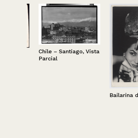
Chile – Santiago, Vista
la
Parcial
Bailarina de f