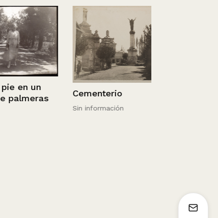
 en un
Cementerio
Calle Santa
almeras
Sin información
Sin información