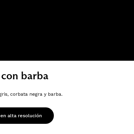
 con barba
ris, corbata negra y barba.
 en alta resolución