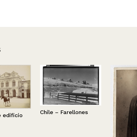
s
Chile – Farellones
ficio