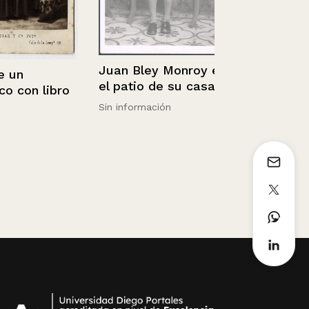
Vista de un
Juan Bley Monroy en
n
el patio de su casa.
con libro
Sin información