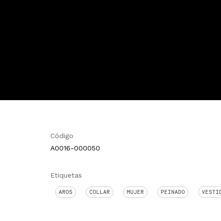
Código
A0016-000050
Etiquetas
AROS
COLLAR
MUJER
PEINADO
VESTI