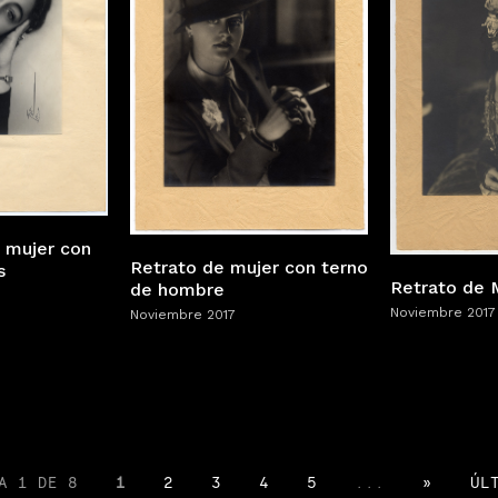
 mujer con
Retrato de mujer con terno
s
Retrato de M
de hombre
Noviembre 2017
Noviembre 2017
A 1 DE 8
1
2
3
4
5
...
»
ÚL