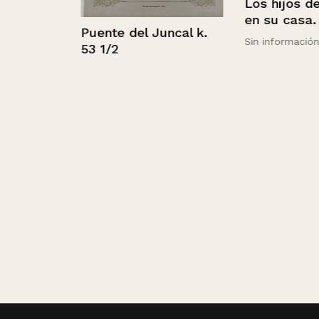
Los hijos del f
visto
en su casa.
Puente del Juncal k.
Sin información
53 1/2