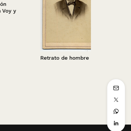
oy y
Bajada de la
en la cumbr
Retrato de hombre