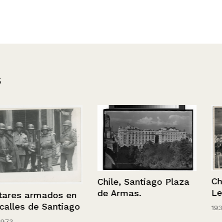
s
Chile, Santia
Chile, Santiago Plaza
Leones Golf.
de Armas.
ados en
Santiago
1936 - 1952