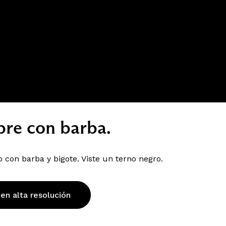
re con barba.
con barba y bigote. Viste un terno negro.
 en alta resolución