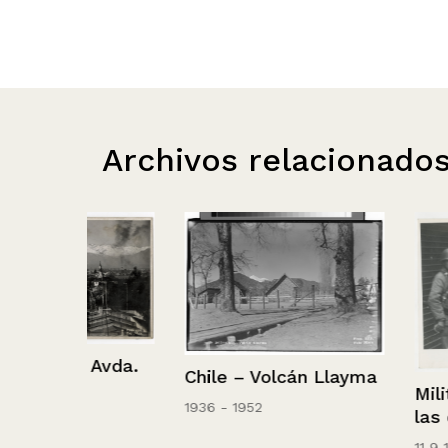
Archivos relacionado
Avda.
Chile – Volcán Llayma
Militares arm
1936 - 1952
las calles de 
11 9 1973