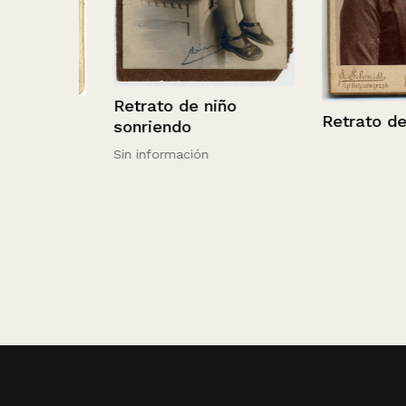
Retrato de niño
María
Retrato de una
sonriendo
razón
Sin información