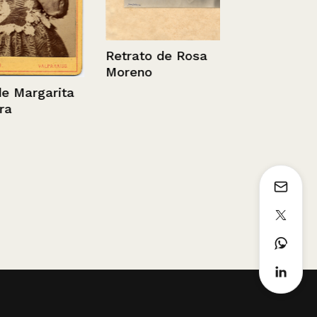
Retrato de Rosa
Retrato de 
Moreno
argarita