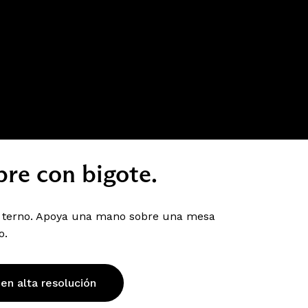
re con bigote.
y terno. Apoya una mano sobre una mesa
o.
 en alta resolución