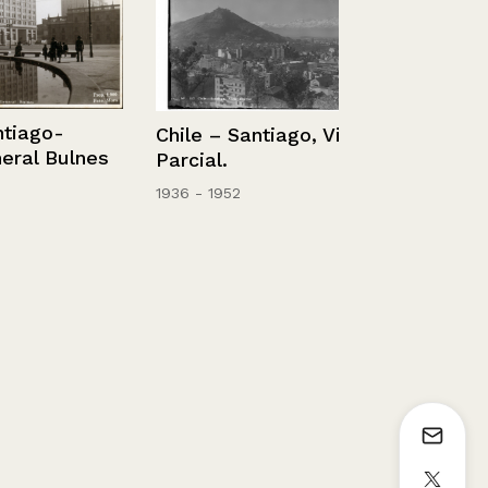
go-
Chile – Santiago, Vista
Grupo de s
l Bulnes
Parcial.
alrededor d
1936 - 1952