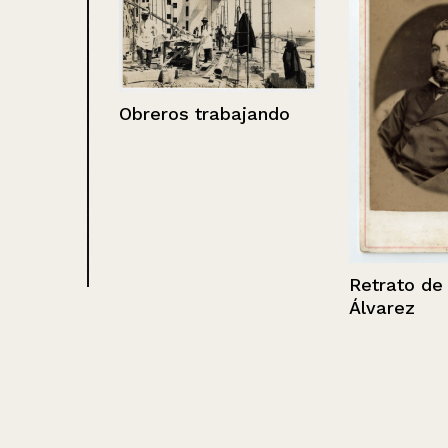
Obreros trabajando
Retrato de Ru
Álvarez
a