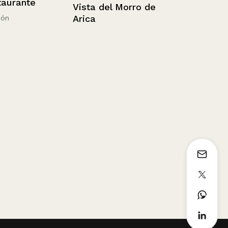
rante
Balneario V
Vista del Morro de
Patos.
Arica
1936 - 1952