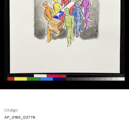
Código
AP_0185_03776