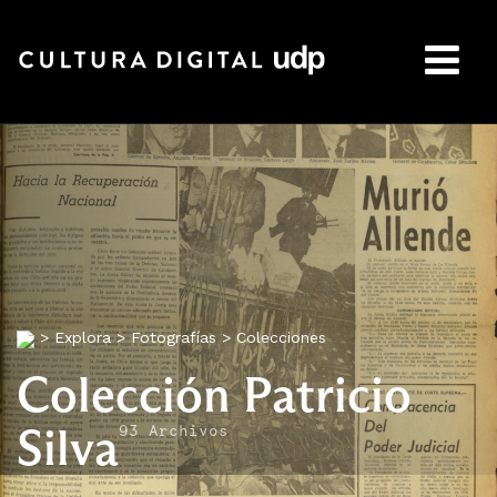
Buscar:
>
Explora
>
Fotografías
>
Colecciones
Colección Patricio
Silva
93 Archivos