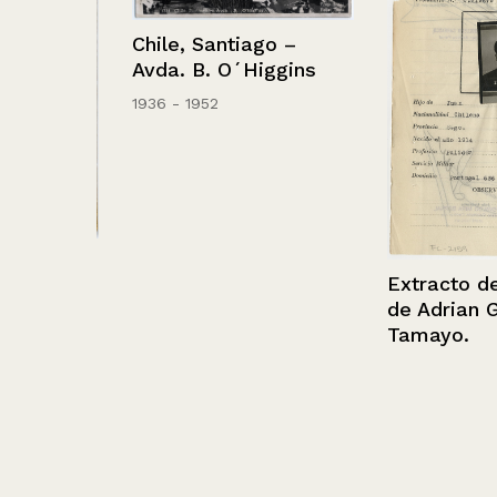
Chile, Santiago –
Avda. B. O´Higgins
1936 - 1952
se
Extracto de fil
de Adrian Garc
Tamayo.