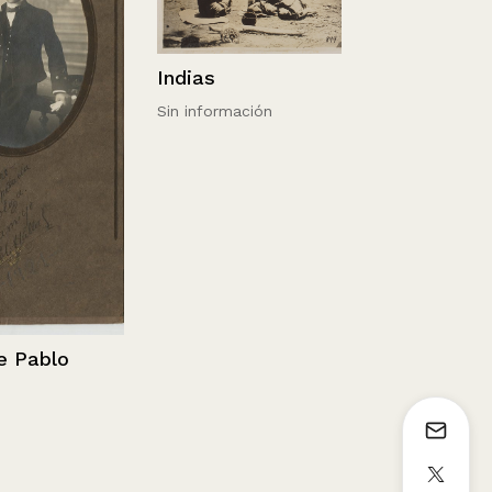
Chile Lago 
V. Villarrica
Indias
Sin información
ablo