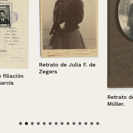
Retrato de Julia F. de
Zegers
iación
ía
Retrato de P
Müller.