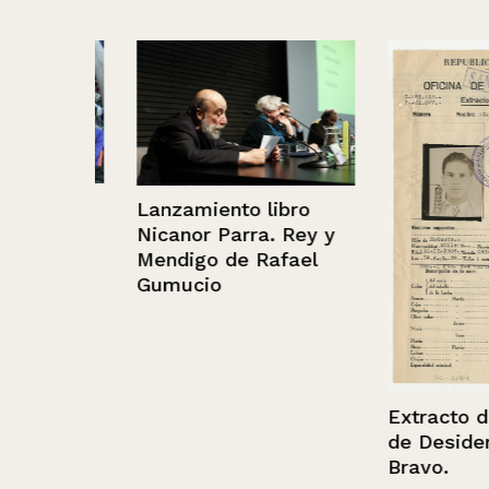
Lanzamiento libro
n
Nicanor Parra. Rey y
l de
Mendigo de Rafael
Gumucio
Extracto de fil
de Desiderio V
Bravo.