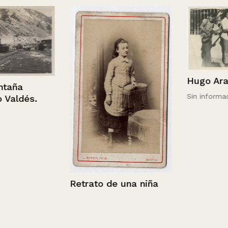
Hugo Arancib
a
Sin información
dés.
Retrato de una niña