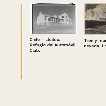
Chile – Llolleo.
Tren y montañ
Refugio del Automóvil
nevada, Lo Val
Club.
mujer