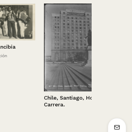
ia
Retrato de
Chile, Santiago, Hotel
Carrera.