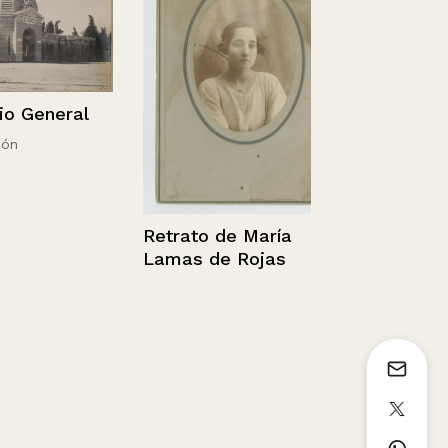
Magallanes, 
Bories Últi
eneral
Esperanza
1936 - 1952
Retrato de María
Lamas de Rojas