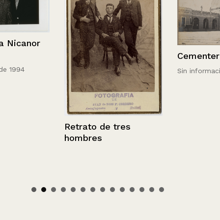
canor
Cementerio G
994
Sin información
Retrato de tres
hombres