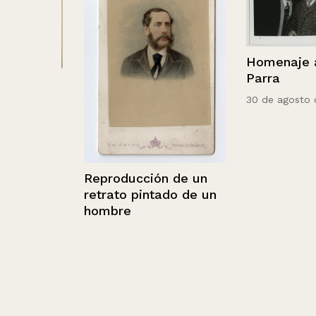
Homenaje a Ni
Parra
,
30 de agosto de 1
Reproducción de un
retrato pintado de un
hombre