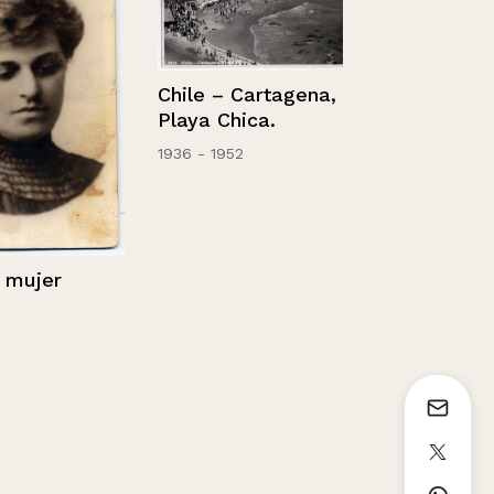
Chile – Cartagena,
Playa Chica.
1936 - 1952
jer
Retrato de 
con manto