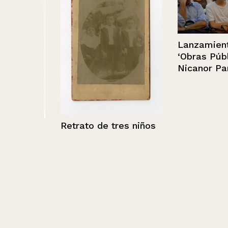
Lanzamiento li
‘Obras Pública
Nicanor Parra
Retrato de tres niños
Iglesia