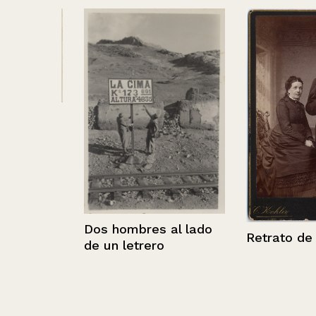
o a
lemana.
Dos hombres al lado
Retrato de una
de un letrero