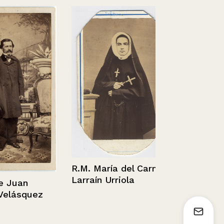
R.M. María del Carmen
Larraín Urriola
Retrato de 
uan
con condeco
ásquez