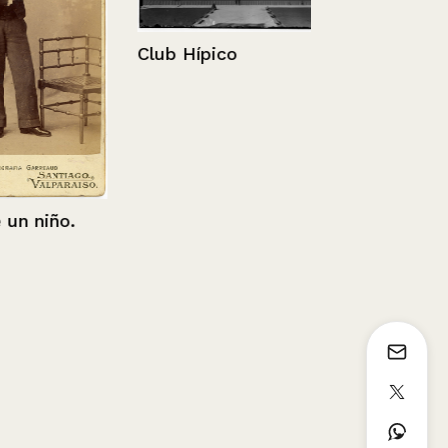
Club Hípico
Pilmaiquén
 niño.