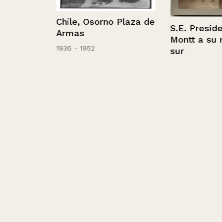
Chile, Osorno Plaza de
S.E. President
Armas
Montt a su reg
1936 - 1952
sur
e
o