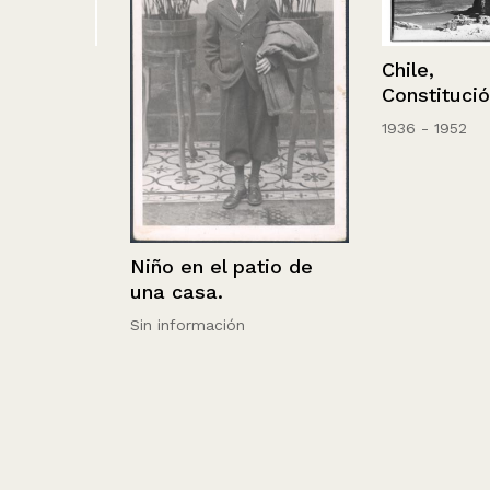
Chile,
es
Constitución……
1936 - 1952
Niño en el patio de
una casa.
Sin información