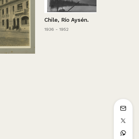
Chile, Río Aysén.
1936 - 1952
Retrato de
Concepción