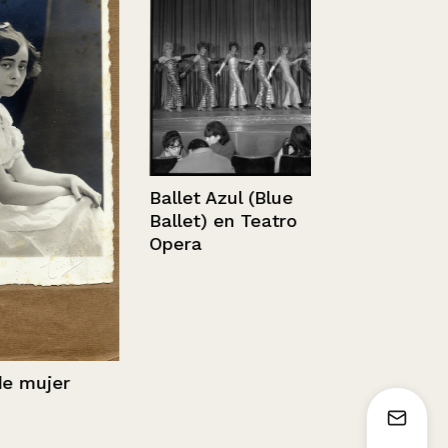
Agua de las
Concepción
Ballet Azul (Blue
Ballet) en Teatro
Opera
ujer