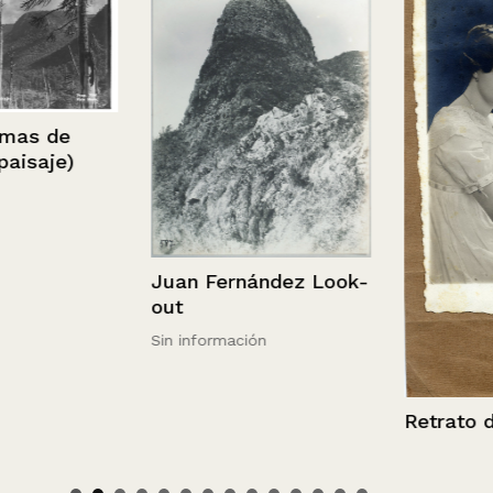
 de
aje)
Juan Fernández Look-
out
Sin información
Retrato de m