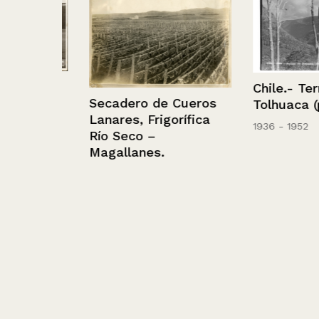
-
Chile.- Termas
ulnes
Secadero de Cueros
Tolhuaca (pais
Lanares, Frigorífica
1936 - 1952
Río Seco –
Magallanes.