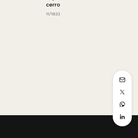
cerro
Cousiño.
11/1933
1936 - 1952