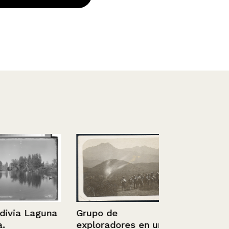
Grupo de
ia Laguna
Chile, Santi
exploradores en un
Laguna del