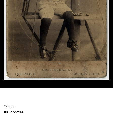
Código
FB-002734