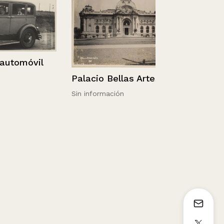
omóvil
Palacio Bellas Artes
Sin información
Chile, Santi
Francisco