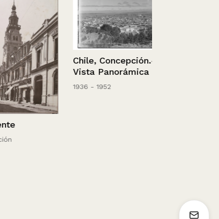
Chile, Concepción.-
Vista Panorámica
1936 - 1952
Retrato de 
Magdalena
Patiño