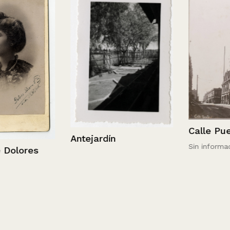
Calle Puente
Antejardín
Sin información
ores