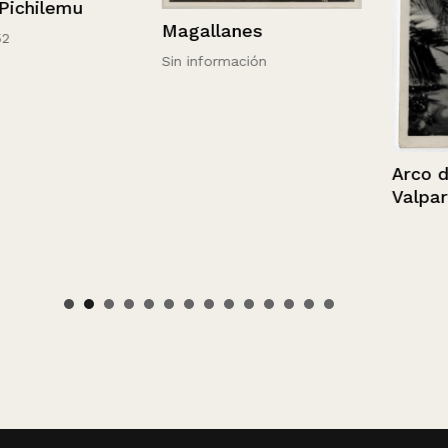
emu
Magallanes
Sin información
Arco de la ci
Valparaíso