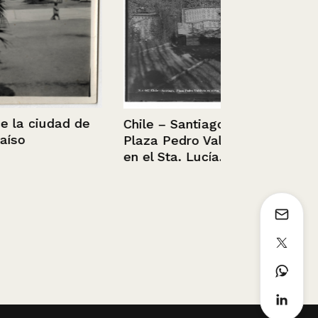
udad de
Chile – Santiago,
Plaza Pedro Valdivia
Retrato del
en el Sta. Lucía.
Hérisson