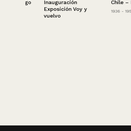
Chile – Pichil
 Lago
Inauguración
Exposición Voy y
1936 - 1952
vuelvo