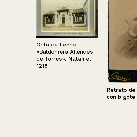
l
Gota de Leche
«Baldomera Allendes
de Torres», Nataniel
1218
Retrato de un
con bigote