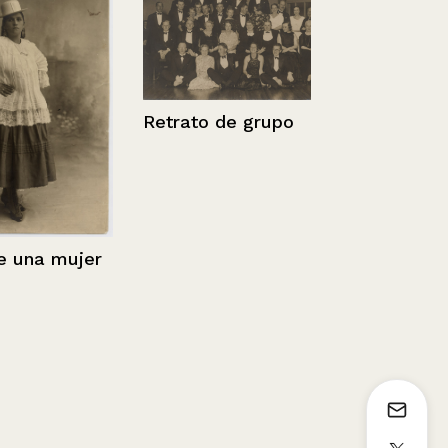
Vista de un
con casa al
Retrato de grupo
na mujer