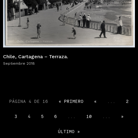
Chile, Cartagena – Terraza.
Septiembre 2018
PÁGINA 4 DE 16
« PRIMERO
«
...
2
3
4
5
6
...
10
...
»
ÚLTIMO »