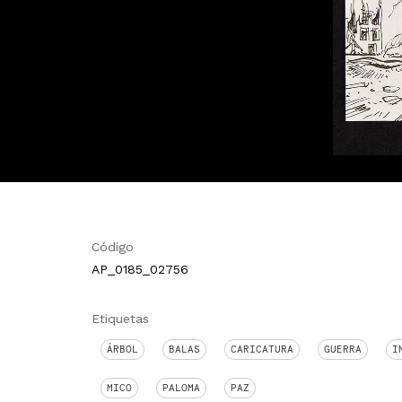
Código
AP_0185_02756
Etiquetas
ÁRBOL
BALAS
CARICATURA
GUERRA
I
MICO
PALOMA
PAZ