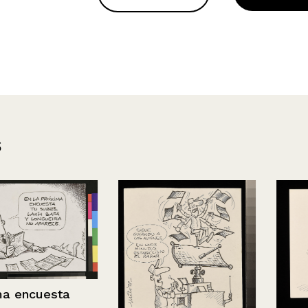
s
sta