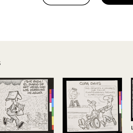
s
Llegó solito