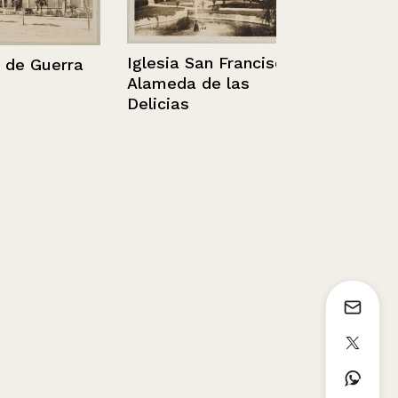
Iglesia San Francisco,
 Guerra
Alameda de las
Delicias
Retrato de 
Rosenberg