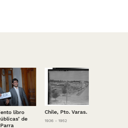
Chile, Pto. Varas.
libro
En terreno
as’ de
1936 - 1952
a
9/01/2020