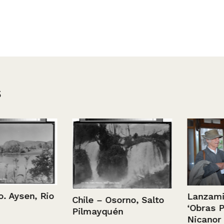
s
sen, Rio
Lanzamiento 
Chile – Osorno, Salto
‘Obras Públic
Pilmayquén
Nicanor Parr