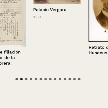
Palacio Vergara
1880
Retrato de J
iación
Huneeus Zeg
 la
a.