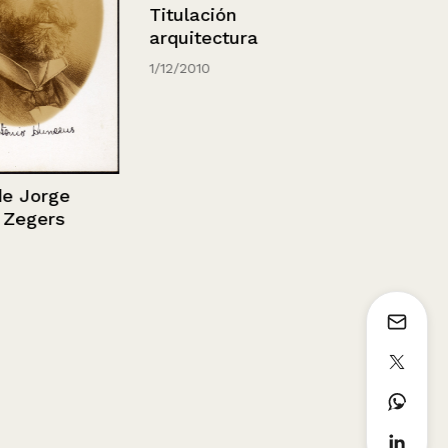
Titulación
Barco nave
arquitectura
1936 - 1952
1/12/2010
orge
ers