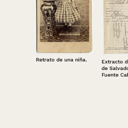
 V.
Retrato de una niña.
Extracto de fil
de Salvador de
Fuente Cabrer