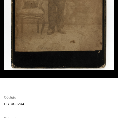
Código
FB-003204