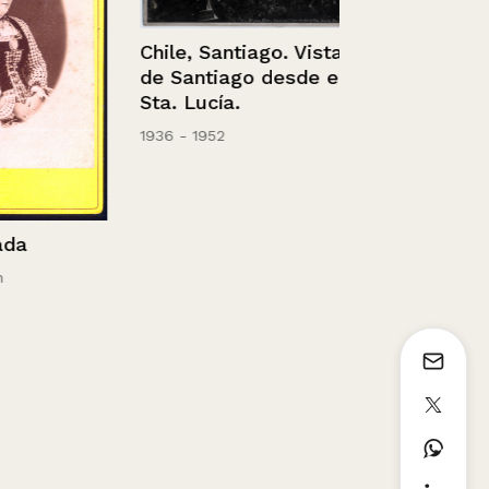
Chile, Santiago. Vista
Chile – Sant
de Santiago desde el
Avda. B. O´
Sta. Lucía.
1936 - 1952
1936 - 1952
a