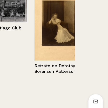
go Club
Retrato de Dorothy
Sorensen Patterson
Extracto de 
de Benjamí
Valenzuela 