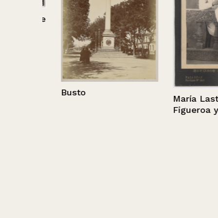
 Puente
Busto
María Lastenia
Figueroa y su