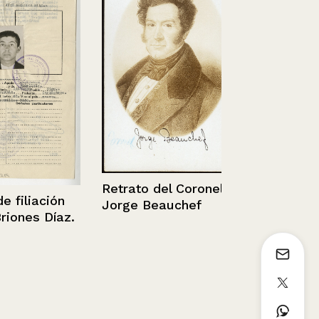
Taller 1+2
2019
Retrato del Coronel
liación
Jorge Beauchef
es Díaz.