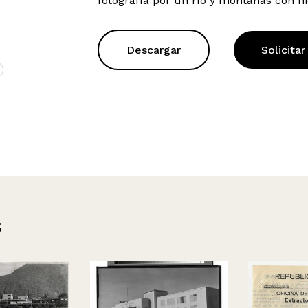
fotografía por un río y montañas con ni
Descargar
Solicitar
s