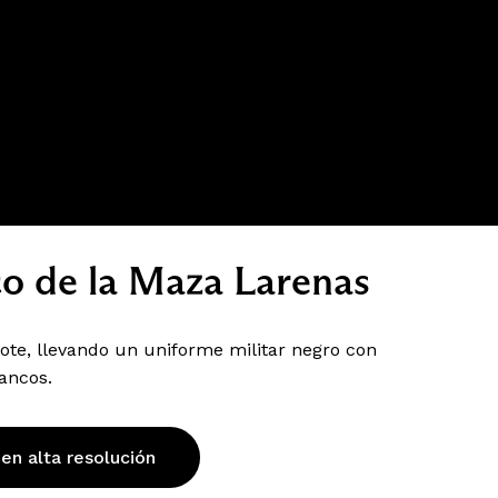
co de la Maza Larenas
te, llevando un uniforme militar negro con
lancos.
 en alta resolución