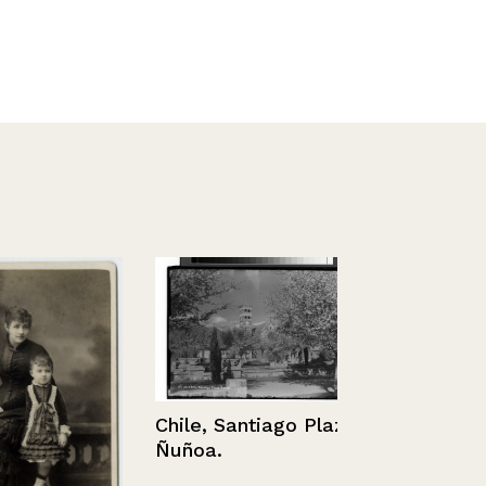
Chile, Santiago Plaza
Vida familia
Ñuñoa.
Pucón.