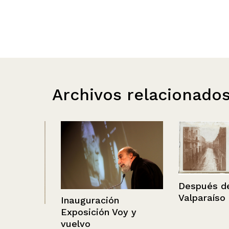
Archivos relacionado
Después de la 
Valparaíso
Inauguración
Exposición Voy y
ptuno,
vuelvo
ago