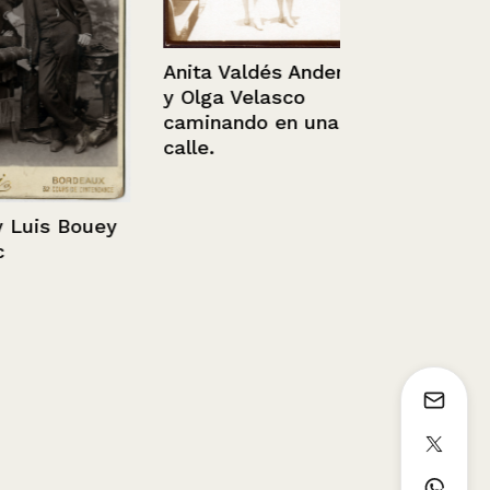
Anita Valdés Anderson
Catedral y 
y Olga Velasco
Arzobispal
caminando en una
Sin información
calle.
is Bouey