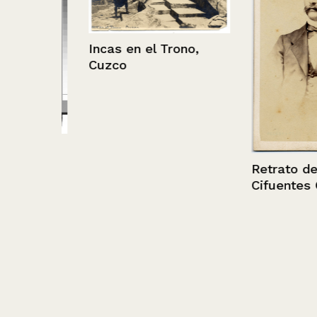
Incas en el Trono,
Cuzco
de
Retrato de Aur
Cifuentes Que