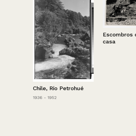
Escombros de
casa
d Julia
Chile, Río Petrohué
1936 - 1952