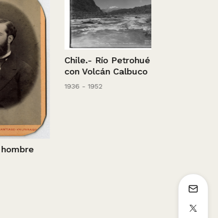
Chile.- Río Petrohué
Chile.- Río 
con Volcán Calbuco
Volcán Calb
1936 - 1952
ombre