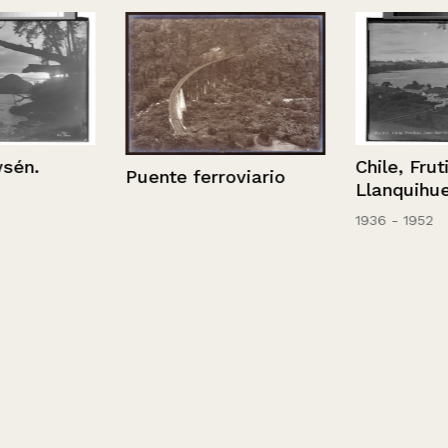
n.
Chile, Frutill
Puente ferroviario
Llanquihue
1936 - 1952