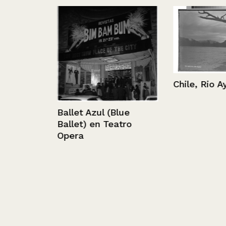
mino a
Chile, Rio Aysé
Ballet Azul (Blue
Ballet) en Teatro
Opera