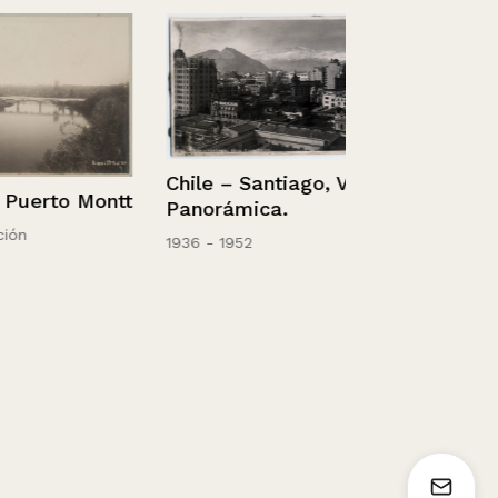
Chile – Santiago, Vista
rto Montt
Panorámica.
1936 - 1952
Retrato de u