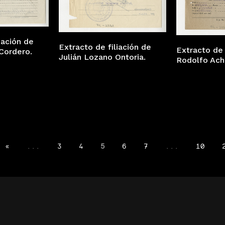
iación de
Extracto de filiación de
Extracto de 
Cordero.
Julián Lozano Ontoria.
Rodolfo Ach
«
...
3
4
5
6
7
...
10